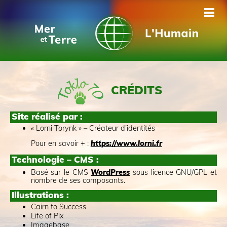
Partir à l'aventure autour du
CRÉDITS
monde en voilier
Site réalisé par :
« Lorni Torynk » – Créateur d’identités
Pour en savoir + :
https://www.lorni.fr
Technologie – CMS :
Basé sur le CMS
WordPress
sous licence GNU/GPL et
nombre de ses composants.
Illustrations :
Cairn to Success
Life of Pix
Imagebase