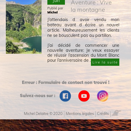
Juin
Aventure : Vive
Publié par
la montagne
Michel
J’attendais d avoir vendu mon
bateau avant d écrire un nouvel
article. Malheureusement les clients
ne se bousculent pas au portillon.
J’ai décidé de commencer une
nouvelle aventure: Je veux essayer
de réussir l’ascension du Mont Blanc
pour l’anniversaire de ...
Lire la suite
Erreur :
Formulaire de contact non trouvé !
Suivez-nous sur :
Michel Delaitre © 2020
Mentions légales
Crédits